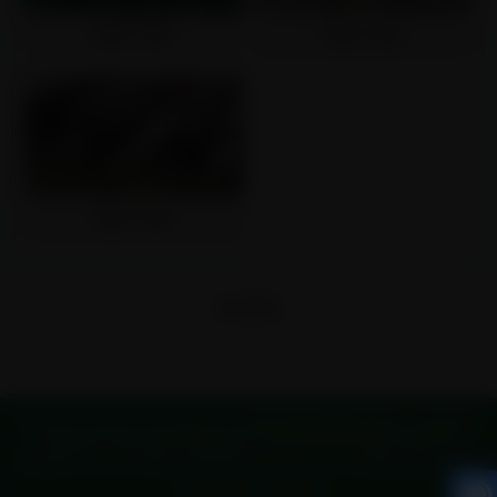
超前小导管
超前小导管
超前小导管
1
5
共
页
条
Copyright © 2006-2021 tianjingangcai.com 聊城市磐金钢管制造有限公司 版权所有
主营:
隧道注浆管
,
钢花管
,
管棚管
,
超前小导管
,
地质根管
,
钢管桩
,
边坡支护管
长期提供：
澳门地质根管,澳门钢花管,澳门超前小导管,澳门边坡支护管,澳门钢管
网站地图
|
XML
|
热门城市
|
城市地图
|
城市XML
|
Rss
|
TXT地图
|
在线人数：31
桩,澳门隧道注浆管,澳门管棚管
沧州地质根管,沧州钢花管,沧州超前小导管,沧州边
技术支持：
博达科技
坡支护管,沧州钢管桩,沧州隧道注浆管,沧州管棚管
锦州地质根管,锦州钢花管,锦州