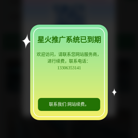
成都管棚管
成都石油套管
星火推广系统已到期
当前位置:
成都地质根管厂家
>
成都产品展示
>
成都地质跟管
微信扫一扫，加好友，即可咨询
欢迎访问，请联系您网站服务商，
如果您对产品感兴趣，请您联系：
进行续费，联系电话：
15763585559
联系电话：
13306353141
欢迎咨询。我们会把我厂现货与优惠
价格提供给您！
点击免费通话
成都地质跟管
成都地质跟管
联系我们:网站续费。