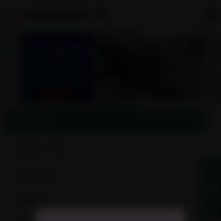
成都地质根管厂家
产品分类
成都超前小导管
成都地质跟管
成都钢花管
X