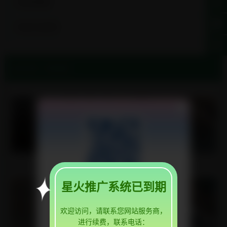
青海管棚管
青海石油套管
当前位置:
青海地质根管厂家
X
青海石油套管
青海管棚管
微信扫一扫，加好友，即可咨询
星火推广系统已到期
如果您对产品感兴趣，请您联系：
欢迎访问，请联系您网站服务商，
15763585559
联系电话：
进行续费，联系电话：